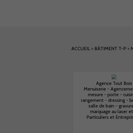
ACCUEIL
>
BÂTIMENT T-P
>
Agence Tout Bois
Menuiserie - Agencemen
mesure - porte - cuisi
rangement - dressing - b
salle de bain - gravur
marquage au laser etc
Particuliers et Entrepris