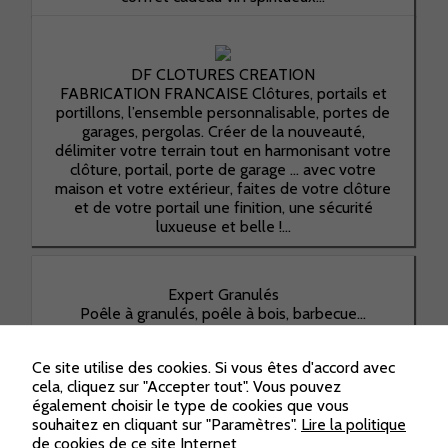
DF CLOTURES CREATION
FABRICATION FRANCAISE Clôtures, portails et
portillons, l’ensemble personnalisable, portes de
garages, pergolas. Créer de la nouveauté,
délimiter votre terrain tout en harmonisant votre
clôture, portail, porte de garage ... avec votre
maison et votre extérieur, faites de votre clôture
et de votre portail une finition, une sécurité
luxueuse et belle !...
Expert Granulés
Poêle à granulés, poêle à bois, barbecue...
Nécessaires
Ces cookies ne
sont pas
Ce site utilise des cookies. Si vous êtes d'accord avec
facultatifs. Ils
cela, cliquez sur "Accepter tout". Vous pouvez
sont
FERMETURES DE LA VALLEE - FERMETURES
également choisir le type de cookies que vous
nécessaires au
BERGER
souhaitez en cliquant sur "Paramètres".
Lire la politique
fonctionnement
Expert de toutes vos menuiseries extérieures en
de cookies de ce site Internet
du site Web.