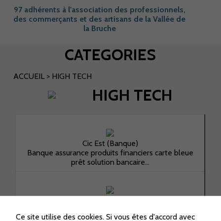
97 adhérents à l'association des professionnels,
des commerçants et des artisans de la Vallée de
la Bruche
CATEGORIES
ACCUEIL
>
HIGH TECH
HIGH TECH
Cic Est (Banque)
Banque assurance produits financiers carte bleue
prêt solution bancaire...
Effica CD
Le partenaire nécessaire pour vos projets
Ce site utilise des cookies. Si vous êtes d'accord avec
informatiques. Besoin d’un site internet ? D’un