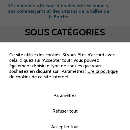
97 adhérents à l'association des professionnels,
des commerçants et des artisans de la Vallée de
la Bruche
SOUS CATÉGORIES
ACCUEIL
>
SERVICES
>
PAYSAGISTE
PAYSAGISTE
Ce site utilise des cookies. Si vous êtes d'accord avec
cela, cliquez sur "Accepter tout". Vous pouvez
également choisir le type de cookies que vous
souhaitez en cliquant sur "Paramètres".
Lire la politique
de cookies de ce site Internet
A&B Paysage
paysagiste, entretien extérieur, aménagement
paysagers, création...
Paramètres
Flotriade Vallée des Fleurs
Refuser tout
Plants de légumes, plantes à massifs, plantes
retombantes, plantation de vos balconnières,
Production sous serre de 3000 m2 de : plantes
Accepter tout
vivaces, féerie d’automne, arbuste à fleurs, arbres