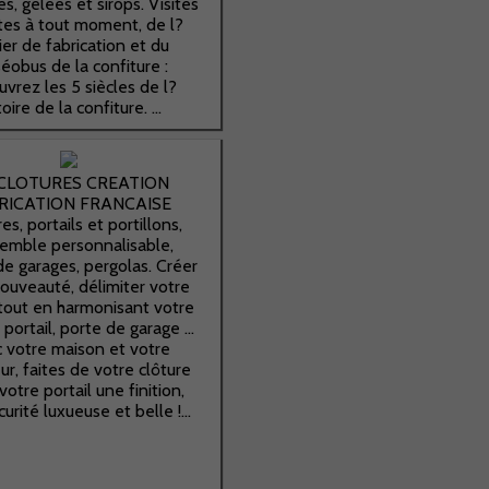
es, gelées et sirops. Visites
ites à tout moment, de l?
ier de fabrication et du
éobus de la confiture :
vrez les 5 siècles de l?
toire de la confiture. ...
CLOTURES CREATION
RICATION FRANCAISE
es, portails et portillons,
semble personnalisable,
de garages, pergolas. Créer
nouveauté, délimiter votre
 tout en harmonisant votre
 portail, porte de garage ...
 votre maison et votre
ur, faites de votre clôture
votre portail une finition,
urité luxueuse et belle !...