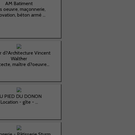
AM Batiment
s oeuvre, maçonnerie,
ovation, béton armé ...
er d?Architecture Vincent
Walther
tecte, maître d?oeuvre...
U PIED DU DONON
Location - gîte - ...
ngerie - Pâtisserie Sturm