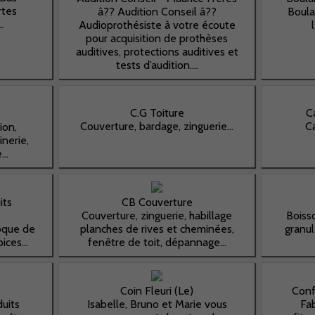
rtes
â?? Audition Conseil â??
Boula
.
Audioprothésiste à votre écoute
pour acquisition de prothèses
auditives, protections auditives et
tests d’audition....
C.G Toiture
C
Couverture, bardage, zinguerie...
C
ion,
inerie,
..
its
CB Couverture
Couverture, zinguerie, habillage
Boiss
toque de
planches de rives et cheminées,
granul
ces...
fenêtre de toit, dépannage...
Coin Fleuri (Le)
Conf
uits
Isabelle, Bruno et Marie vous
Fab