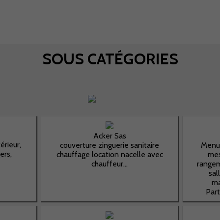
SOUS CATÉGORIES
Acker Sas
érieur,
couverture zinguerie sanitaire
Menui
ers,
chauffage location nacelle avec
mes
chauffeur...
rangem
sal
ma
Part