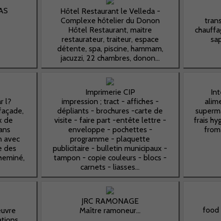
améliorer la
AS
Hôtel Restaurant le Velleda -
fonctionnalité
Complexe hôtelier du Donon
tran
et la structure
Hôtel Restaurant, maitre
chauffa
du site Web,
restaurateur, traiteur, espace
sa
en fonction
détente, spa, piscine, hammam,
de la manière
jacuzzi, 22 chambres, donon...
dont le site
Web est
utilisé.
Imprimerie CIP
In
r l?
impression ; tract - affiches -
alime
façade,
dépliants - brochures -carte de
superm
Experience
x de
visite - faire part -entête lettre -
frais hy
Afin que notre
sans
enveloppe - pochettes -
froma
site Web
on avec
programme - plaquette
fonctionne au
e des
publicitaire - bulletin municipaux -
mieux lors de
heminé,
tampon - copie couleurs - blocs -
votre visite. Si
carnets - liasses...
vous refusez
ces cookies,
certaines
fonctionnalités
JRC RAMONAGE
disparaîtront
food 
euvre
Maître ramoneur...
du site.
tions,