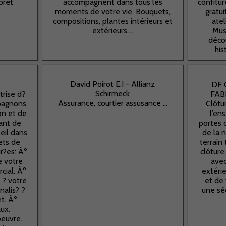
prêt
accompagnent dans tous les
confitur
moments de votre vie. Bouquets,
gratu
compositions, plantes intérieurs et
atel
extérieurs....
Mus
décou
his
David Poirot E.I - Allianz
DF 
Schirmeck
trise d?
FAB
Assurance, courtier assusance ...
pagnons
Clôtur
on et de
l’en
tant de
portes 
seil dans
de la 
jets de
terrain
ur?es: Âº
clôture,
e votre
avec
cial. Âº
extérie
 ? votre
et de 
alis? ?
une séc
t. Âº
ux.
oeuvre.