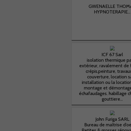
GWENAELLE THOM
HYPNOTERAPIE...
ICF 67 Sarl
isolation thermique pa
extérieur, ravalement de 
crépis,peinture, travau
couverture, location 
installation ou la locati
montage et démontag
échafaudages. habillage c
gouttiere...
John Furiga SARL
Bureau de maîtrise d’o
Petites & grosses rénova