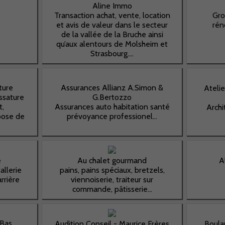
Aline Immo
Transaction achat, vente, location
Gro
et avis de valeur dans le secteur
rén
de la vallée de la Bruche ainsi
qu’aux alentours de Molsheim et
Strasbourg....
ture
Assurances Allianz A.Simon &
Ateli
ssature
G.Bertozzo
t,
Assurances auto habitation santé
Archi
pose de
prévoyance professionel...
e
Au chalet gourmand
A
allerie
pains, pains spéciaux, bretzels,
rrière
viennoiserie, traiteur sur
commande, pâtisserie...
 Bas
Audition Conseil - Maurice Frères
Boula