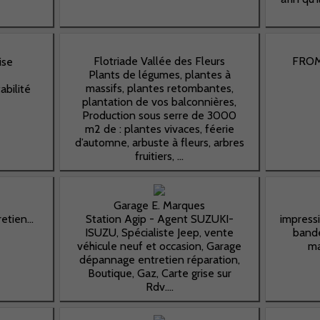
Flotriade Vallée des Fleurs
FROM
ise
Plants de légumes, plantes à
massifs, plantes retombantes,
bilité
plantation de vos balconnières,
Production sous serre de 3000
m2 de : plantes vivaces, féerie
d’automne, arbuste à fleurs, arbres
Nécessaires
fruitiers, ...
Ces cookies ne
sont pas
facultatifs. Ils
sont
Garage E. Marques
nécessaires au
tien...
Station Agip - Agent SUZUKI-
impress
fonctionnement
ISUZU, Spécialiste Jeep, vente
band
du site Web.
véhicule neuf et occasion, Garage
ma
dépannage entretien réparation,
Boutique, Gaz, Carte grise sur
Rdv....
Statistiques
Afin que nous
puissions