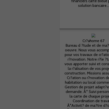
financiers carte bleue 
solution bancaire...
Cr?ahome 67
Bureau d ?tude et de ma?
oeuvre. Nous vous accom
pour vos travaux de cr?ati
r?novation. Notre r?le ?
vous apporter suivi et con
la r?alisation de vos pro
construction. Missions ass
Cr?ation ou r?novation d
habitation ou local commer
Gestion de projet adapt?e
demande. Âº Suivi personn
la carte de chaque proje
Coordination de trava
Â°Activit? de ma?tre d?