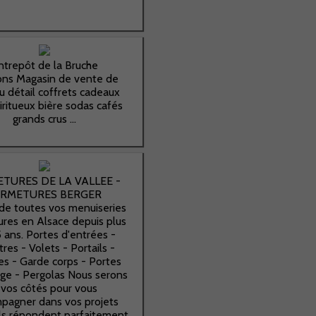
ntrepôt de la Bruche
ons Magasin de vente de
u détail coffrets cadeaux
iritueux bière sodas cafés
grands crus ...
TURES DE LA VALLEE -
ERMETURES BERGER
de toutes vos menuiseries
ures en Alsace depuis plus
 ans. Portes d'entrées -
res - Volets - Portails -
es - Garde corps - Portes
ge - Pergolas Nous serons
 vos côtés pour vous
pagner dans vos projets
'ils répondent parfaitement