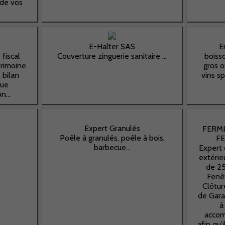
 de vos
E-Halter SAS
E
fiscal
Couverture zinguerie sanitaire ...
boiss
trimoine
gros o
 bilan
vins sp
que
n...
Expert Granulés
FERME
Poêle à granulés, poêle à bois,
F
barbecue...
Expert 
extérie
de 25
Fenêt
Clôtur
de Gara
à
accom
afin qu