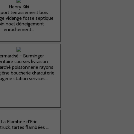
Henry Kiki
sport terrassement bois
ge vidange fosse septique
pin noel déneigement
enrochement...
termarché - Burminger
ntaire courses livraison
arché poissonnerie rayons
giène boucherie charcuterie
gerie station services...
La Flambée d’Eric
truck, tartes flambées ...